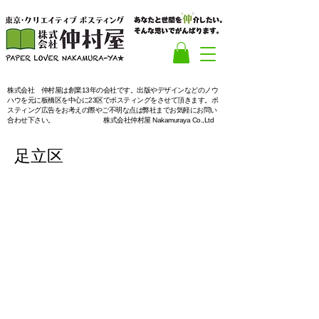
​株式会社 仲村屋は創業13年の会社です。出版やデザインなどのノウ
ハウを元に板橋区を中心に23区でポスティングをさせて頂きます。ポ
スティング広告をお考えの際やご不明な点は弊社までお気軽にお問い
合わせ下さい。
株式会社仲村屋 Nakamuraya Co.,Ltd
​足立区
「都心への新たな
アクセスが
開かれる足立区」