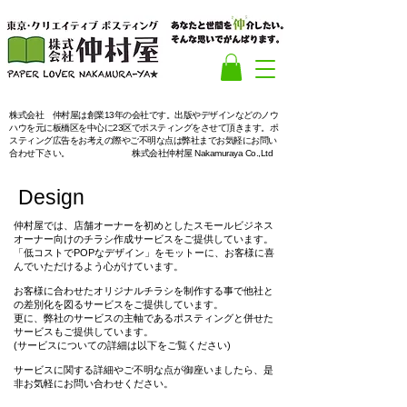
​株式会社 仲村屋は創業13年の会社です。出版やデザインなどのノウ
ハウを元に板橋区を中心に23区でポスティングをさせて頂きます。ポ
スティング広告をお考えの際やご不明な点は弊社までお気軽にお問い
合わせ下さい。
株式会社仲村屋 Nakamuraya Co.,Ltd
Design
仲村屋では、店舗オーナーを初めとしたスモールビジネス
オーナー向けのチラシ作成サービスをご提供しています。
「低コストでPOPなデザイン」をモットーに、お客様に喜
んでいただけるよう心がけています。
お客様に合わせたオリジナルチラシを制作する事で他社と
の差別化を図るサービスをご提供しています。
更に、弊社のサービスの主軸であるポスティングと併せた
サービスもご提供しています。
(サービスについての詳細は以下をご覧ください)
サービスに関する詳細やご不明な点が御座いましたら、是
非お気軽にお問い合わせください。