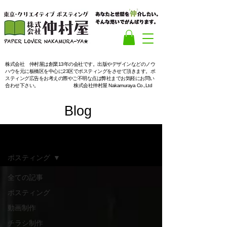
​株式会社 仲村屋は創業13年の会社です。出版やデザインなどのノウ
ハウを元に板橋区を中心に23区でポスティングをさせて頂きます。ポ
スティング広告をお考えの際やご不明な点は弊社までお気軽にお問い
合わせ下さい。
株式会社仲村屋 Nakamuraya Co.,Ltd
Blog
ブログ
ポスティング
全ての記事
ポスティング
動画制作
チラシ制作