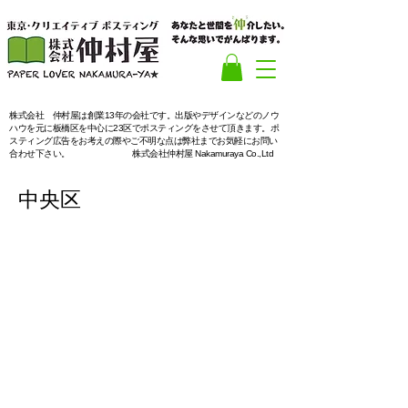
​株式会社 仲村屋は創業13年の会社です。出版やデザインなどのノウ
ハウを元に板橋区を中心に23区でポスティングをさせて頂きます。ポ
スティング広告をお考えの際やご不明な点は弊社までお気軽にお問い
合わせ下さい。
株式会社仲村屋 Nakamuraya Co.,Ltd
​中央区
「東海道の出発地
江戸中心地
中央区」