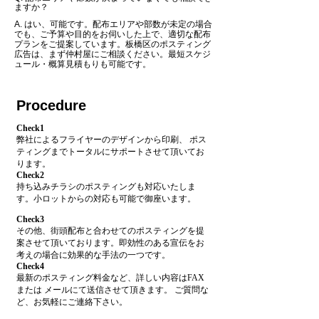
ますか？
A. はい、可能です。配布エリアや部数が未定の場合
でも、ご予算や目的をお伺いした上で、適切な配布
プランをご提案しています。
板橋区のポスティング
広告は、まず仲村屋にご相談ください。
最短スケジ
ュール・概算見積もりも可能です。
Procedure
Check1
弊社によるフライヤーのデザインから印刷、 ポス
ティングまでトータルにサポートさせて頂いてお
ります。
Check2
持ち込みチラシのポスティングも対応いたしま
す。小ロットからの対応も可能で御座います。
Check3
その他、街頭配布と合わせてのポスティングを提
案させて頂いております。即効性のある宣伝をお
考えの場合に効果的な手法の一つです。
Check4
最新のポスティング料金など、詳しい内容はFAX
または メールにて送信させて頂きます。 ご質問な
ど、お気軽にご連絡下さい。